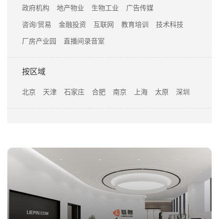
政府机构
地产物业
生物工业
广告传媒
咨询/贸易
金融投资
互联网
教育培训
技术科技
厂房产业园
直播间录音室
按区域
北京
天津
石家庄
合肥
南京
上海
太原
深圳