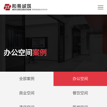
办公空间
案例
全部案例
办公空间
商业空间
餐饮空间