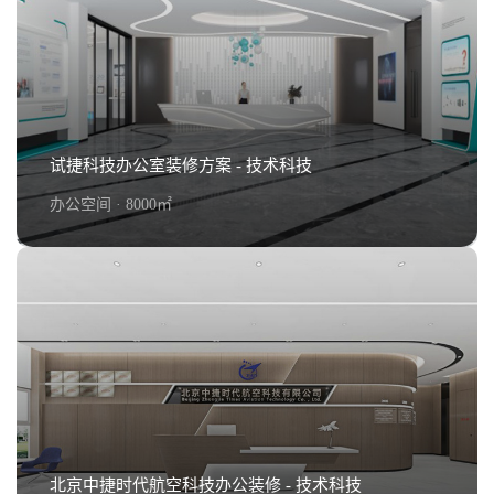
正和岛办公空间装修设计 - 广告传媒
查看详情+
试捷科技办公室装修方案 - 技术科技
办公空间 · 8000㎡
试捷科技办公室装修方案 - 技术科技
查看详情+
北京中捷时代航空科技办公装修 - 技术科技