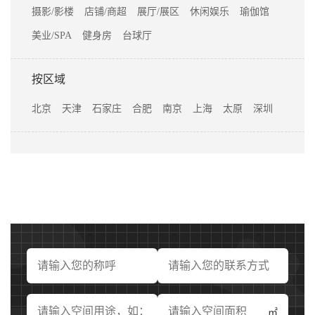
摄影/影楼
店铺/商超
展厅/展区
休闲娱乐
瑜伽馆
美业/SPA
健身房
台球厅
按区域
北京
天津
石家庄
合肥
南京
上海
太原
深圳
㎡