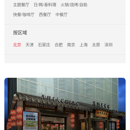
主题餐厅
日/韩/泰料理
火锅/烧烤/自助
快餐/咖啡厅
西餐厅
中餐厅
按区域
北京
天津
石家庄
合肥
南京
上海
太原
深圳